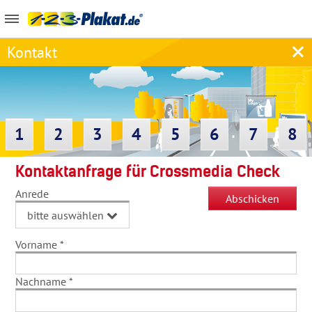
Kontakt
1
2
3
4
5
6
7
8
Kontaktanfrage für Crossmedia Check
Anrede
Vorname
*
Nachname
*